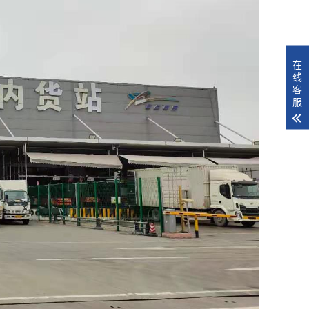
在
线
客
服