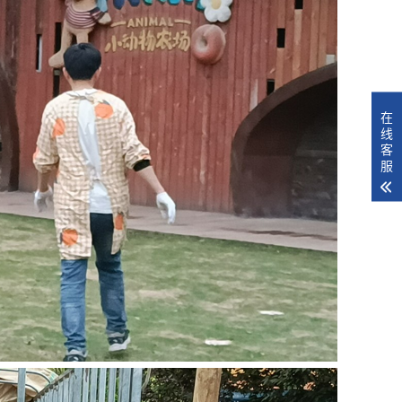
在
线
客
服